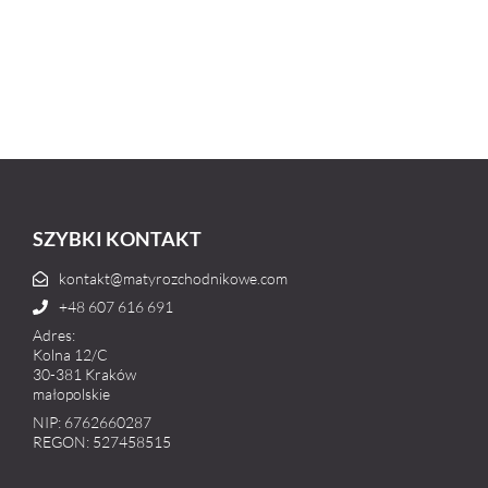
SZYBKI KONTAKT
kontakt@matyrozchodnikowe.com
+48 607 616 691
Adres:
Kolna 12/C
30-381 Kraków
małopolskie
NIP: 6762660287
REGON: 527458515